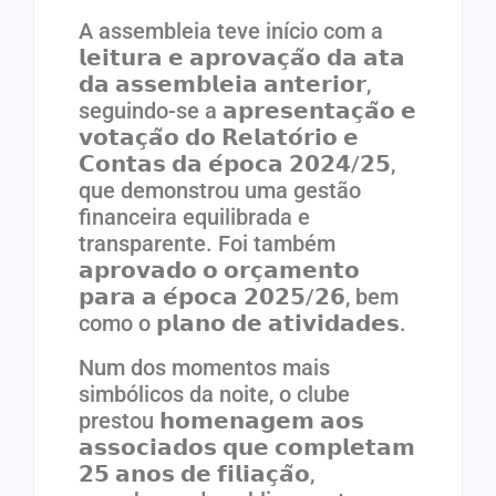
A assembleia teve início com a
𝗹𝗲𝗶𝘁𝘂𝗿𝗮 𝗲 𝗮𝗽𝗿𝗼𝘃𝗮𝗰̧𝗮̃𝗼 𝗱𝗮 𝗮𝘁𝗮
𝗱𝗮 𝗮𝘀𝘀𝗲𝗺𝗯𝗹𝗲𝗶𝗮 𝗮𝗻𝘁𝗲𝗿𝗶𝗼𝗿,
seguindo-se a 𝗮𝗽𝗿𝗲𝘀𝗲𝗻𝘁𝗮𝗰̧𝗮̃𝗼 𝗲
𝘃𝗼𝘁𝗮𝗰̧𝗮̃𝗼 𝗱𝗼 𝗥𝗲𝗹𝗮𝘁𝗼́𝗿𝗶𝗼 𝗲
𝗖𝗼𝗻𝘁𝗮𝘀 𝗱𝗮 𝗲́𝗽𝗼𝗰𝗮 𝟮𝟬𝟮𝟰/𝟮𝟱,
que demonstrou uma gestão
financeira equilibrada e
transparente. Foi também
𝗮𝗽𝗿𝗼𝘃𝗮𝗱𝗼 𝗼 𝗼𝗿𝗰̧𝗮𝗺𝗲𝗻𝘁𝗼
𝗽𝗮𝗿𝗮 𝗮 𝗲́𝗽𝗼𝗰𝗮 𝟮𝟬𝟮𝟱/𝟮𝟲, bem
como o 𝗽𝗹𝗮𝗻𝗼 𝗱𝗲 𝗮𝘁𝗶𝘃𝗶𝗱𝗮𝗱𝗲𝘀.
Num dos momentos mais
simbólicos da noite, o clube
prestou 𝗵𝗼𝗺𝗲𝗻𝗮𝗴𝗲𝗺 𝗮𝗼𝘀
𝗮𝘀𝘀𝗼𝗰𝗶𝗮𝗱𝗼𝘀 𝗾𝘂𝗲 𝗰𝗼𝗺𝗽𝗹𝗲𝘁𝗮𝗺
𝟮𝟱 𝗮𝗻𝗼𝘀 𝗱𝗲 𝗳𝗶𝗹𝗶𝗮𝗰̧𝗮̃𝗼,