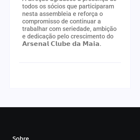
todos os sócios que participaram
nesta assembleia e reforça o
compromisso de continuar a
trabalhar com seriedade, ambição
e dedicação pelo crescimento do
𝗔𝗿𝘀𝗲𝗻𝗮𝗹 𝗖𝗹𝘂𝗯𝗲 𝗱𝗮 𝗠𝗮𝗶𝗮.
Sobre