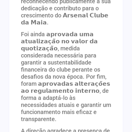
reconhecendo publicamente a sua
dedicação e contributo para o
crescimento do 𝗔𝗿𝘀𝗲𝗻𝗮𝗹 𝗖𝗹𝘂𝗯𝗲
𝗱𝗮 𝗠𝗮𝗶𝗮.
Foi ainda 𝗮𝗽𝗿𝗼𝘃𝗮𝗱𝗮 𝘂𝗺𝗮
𝗮𝘁𝘂𝗮𝗹𝗶𝘇𝗮𝗰̧𝗮̃𝗼 𝗻𝗼 𝘃𝗮𝗹𝗼𝗿 𝗱𝗮
𝗾𝘂𝗼𝘁𝗶𝘇𝗮𝗰̧𝗮̃𝗼, medida
considerada necessária para
garantir a sustentabilidade
financeira do clube perante os
desafios da nova época. Por fim,
foram 𝗮𝗽𝗿𝗼𝘃𝗮𝗱𝗮𝘀 𝗮𝗹𝘁𝗲𝗿𝗮𝗰̧𝗼̃𝗲𝘀
𝗮𝗼 𝗿𝗲𝗴𝘂𝗹𝗮𝗺𝗲𝗻𝘁𝗼 𝗶𝗻𝘁𝗲𝗿𝗻𝗼, de
forma a adaptá-lo às
necessidades atuais e garantir um
funcionamento mais eficaz e
transparente.
A direção agradece a presença de