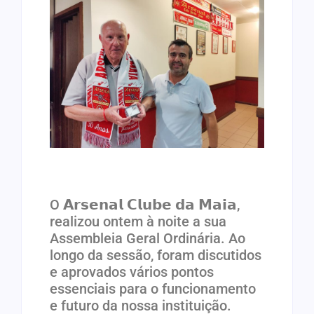
O 𝗔𝗿𝘀𝗲𝗻𝗮𝗹 𝗖𝗹𝘂𝗯𝗲 𝗱𝗮 𝗠𝗮𝗶𝗮,
realizou ontem à noite a sua
Assembleia Geral Ordinária. Ao
longo da sessão, foram discutidos
e aprovados vários pontos
essenciais para o funcionamento
e futuro da nossa instituição.