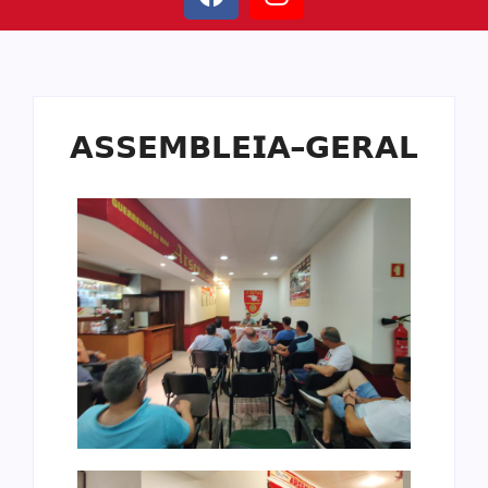
𝗔𝗦𝗦𝗘𝗠𝗕𝗟𝗘𝗜𝗔-𝗚𝗘𝗥𝗔𝗟