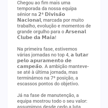
Chegou ao fim mais uma
temporada da nossa equipa
sénior na 𝟮ª 𝗗𝗶𝘃𝗶𝘀𝗮̃𝗼
𝗡𝗮𝗰𝗶𝗼𝗻𝗮𝗹, marcada por muito
trabalho, evolução e momentos de
grande orgulho para o 𝗔𝗿𝘀𝗲𝗻𝗮𝗹
𝗖𝗹𝘂𝗯𝗲 𝗱𝗮 𝗠𝗮𝗶𝗮!
Na primeira fase, estivemos
várias jornadas no top 4, 𝗮 𝗹𝘂𝘁𝗮𝗿
𝗽𝗲𝗹𝗼 𝗮𝗽𝘂𝗿𝗮𝗺𝗲𝗻𝘁𝗼 𝗱𝗲
𝗰𝗮𝗺𝗽𝗲𝗮̃𝗼. A ambição manteve-
se até à última jornada, mas
terminámos na 7ª posição, a
escassos pontos do objetivo.
Já na fase de manutenção, a
equipa mostrou todo o seu valor:
assumimos desde cedo a luta