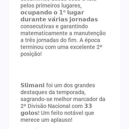
pelos primeiros lugares,
𝗼𝗰𝘂𝗽𝗮𝗻𝗱𝗼 𝗼 𝟭º 𝗹𝘂𝗴𝗮𝗿
𝗱𝘂𝗿𝗮𝗻𝘁𝗲 𝘃𝗮́𝗿𝗶𝗮𝘀 𝗷𝗼𝗿𝗻𝗮𝗱𝗮𝘀
consecutivas e garantindo
matematicamente a manutenção
a três jornadas do fim. A época
terminou com uma excelente 2ª
posição!
𝗦𝗹𝗶𝗺𝗮𝗻𝗶 foi um dos grandes
destaques da temporada,
sagrando-se melhor marcador da
2ª Divisão Nacional com 𝟯𝟯
𝗴𝗼𝗹𝗼𝘀! Um feito notável que
merece um aplauso!