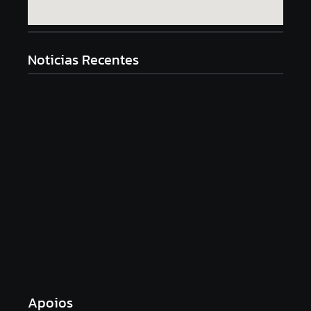
Noticias Recentes
ARSENAL FECHA CAMPEONATO NO 7º LUGAR
25/05/2026
ARSENAL SOFRE DERROTA NOS AÇORES
18/05/2026
DESAIRE NA AMADORA EM JOGO DE MUITOS
GOLOS
11/05/2026
Apoios