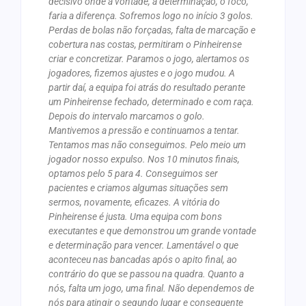
decisivo onde a vontade, a determinação, o foco,
faria a diferença. Sofremos logo no início 3 golos.
Perdas de bolas não forçadas, falta de marcação e
cobertura nas costas, permitiram o Pinheirense
criar e concretizar. Paramos o jogo, alertamos os
jogadores, fizemos ajustes e o jogo mudou. A
partir daí, a equipa foi atrás do resultado perante
um Pinheirense fechado, determinado e com raça.
Depois do intervalo marcamos o golo.
Mantivemos a pressão e continuamos a tentar.
Tentamos mas não conseguimos. Pelo meio um
jogador nosso expulso. Nos 10 minutos finais,
optamos pelo 5 para 4. Conseguimos ser
pacientes e criamos algumas situações sem
sermos, novamente, eficazes. A vitória do
Pinheirense é justa. Uma equipa com bons
executantes e que demonstrou um grande vontade
e determinação para vencer. Lamentável o que
aconteceu nas bancadas após o apito final, ao
contrário do que se passou na quadra. Quanto a
nós, falta um jogo, uma final. Não dependemos de
nós para atingir o segundo lugar e consequente