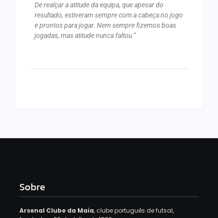
De realçar a atitude da equipa, que apesar do
resultado, estiveram sempre com a cabeça no jogo
e prontos para jogar. Nem sempre fizemos boas
jogadas, mas atitude nunca faltou.”
Sobre
Arsenal Clube da Maia
, clube português de futsal,