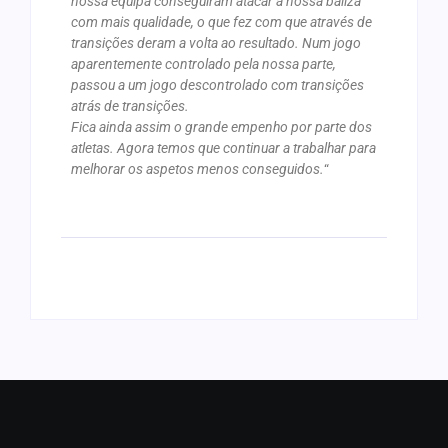
nossa equipa conseguiram atacar a nossa baliza
com mais qualidade, o que fez com que através de
transições deram a volta ao resultado. Num jogo
aparentemente controlado pela nossa parte,
passou a um jogo descontrolado com transições
atrás de transições.
Fica ainda assim o grande empenho por parte dos
atletas. Agora temos que continuar a trabalhar para
melhorar os aspetos menos conseguidos.
“