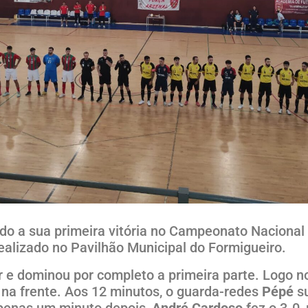
 a sua primeira vitória no Campeonato Nacional da
ealizado no Pavilhão Municipal do Formigueiro.
 e dominou por completo a primeira parte. Logo n
 na frente. Aos 12 minutos, o guarda-redes
Pépé
su
Apenas um minuto depois,
André Cardoso
fez o 3-0,