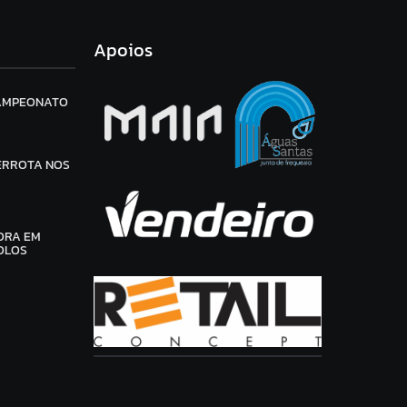
Apoios
CAMPEONATO
ERROTA NOS
ORA EM
OLOS